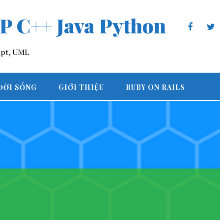
P C++ Java Python
ript, UML
ĐỜI SỐNG
GIỚI THIỆU
RUBY ON RAILS