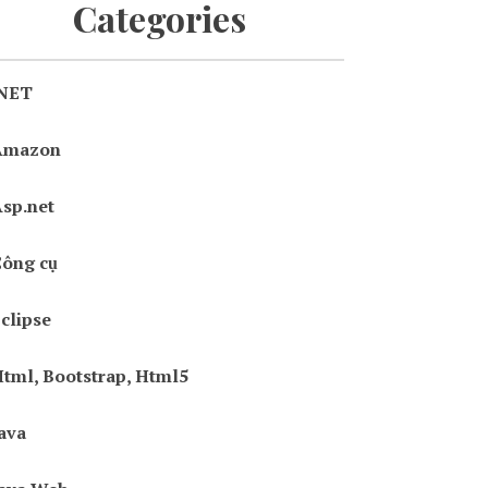
Categories
.NET
Amazon
sp.net
ông cụ
clipse
tml, Bootstrap, Html5
ava