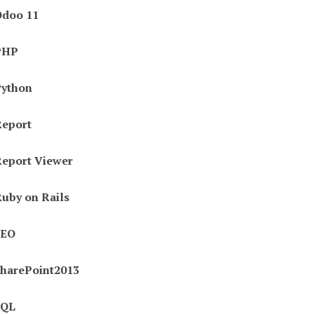
Odoo 11
PHP
Python
eport
eport Viewer
uby on Rails
SEO
harePoint2013
SQL