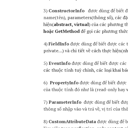
3)
ConstructorInfo
đươc dùng để biết 
name(tên),
parameters(thông số), các đặc
hiện(
abstract, virtual
) của các phương 
hoặc GetMethod
để gọi các phương thức
4)
FieldInfo
được dùng để biết được các 
private…) và chi tiết về cách thực hiện(n
5)
EventInfo
được dùng để biết được các
các thuộc tính tuỳ chỉnh, các loại khai bá
6)
PropertyInfo
được dùng để biết được 
của thuộc tính đó như là (read-only hay
7)
ParameterInfo
được dùng để biết đượ
thông số nhập vào và trả về, vị trí của t
8)
CustomAttributeData
được dùng để bi