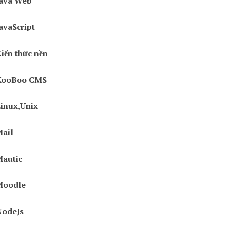
ava Web
avaScript
iến thức nền
KooBoo CMS
inux,Unix
ail
autic
Moodle
NodeJs