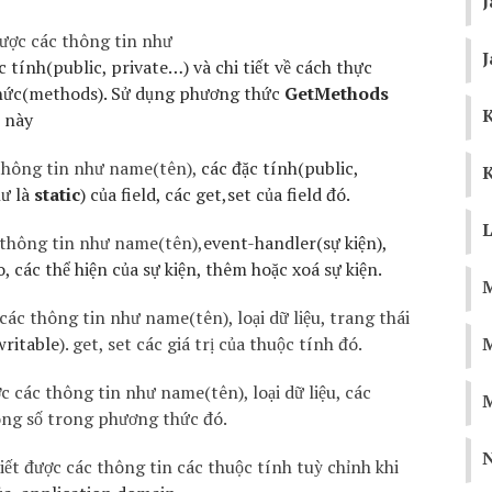
J
được các thông tin như
J
 tính(public, private…) và chi tiết về cách thực
thức(methods). Sử dụng phương thức
GetMethods
K
 này
thông tin như name(tên),
các đặc tính(public,
hư là
static
) của field, các get,set của field đó.
L
 thông tin như name(tên),
event-handler(sự kiện),
o, các thể hiện của sự kiện, thêm hoặc xoá sự kiện.
M
các thông tin như name(tên), loại dữ liệu, trang thái
writable
). get, set các giá trị của thuộc tính đó.
M
c các thông tin như name(tên), loại dữ liệu, các
hông số trong phương thức đó.
ết được các thông tin các thuộc tính tuỳ chỉnh khi