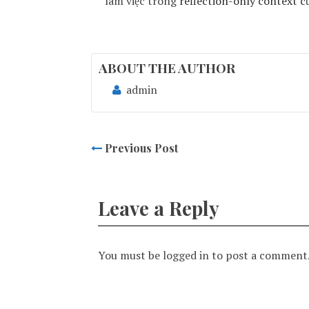
làm việc trong
reflection-only context c
ABOUT THE AUTHOR
admin
Previous Post
Leave a Reply
You must be
logged in
to post a comment