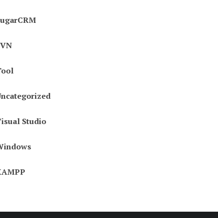
SugarCRM
SVN
Tool
ncategorized
isual Studio
Windows
XAMPP