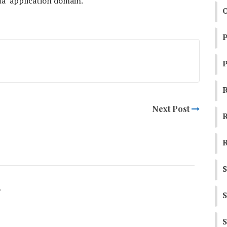
ủa application domain.
R
Next Post
R
R
.
S