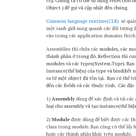
trị). Chúng ta có thể sử dụng reflection đ
Object ) để gọi và cập nhật đến chúng.
Common language runtime(CLR)
sẻ quản
một ranh giới xung quanh các đối tượng đó
vào trong các application domains thích h
Assemblies thì chứa các
modules, các mod
thành phần ở trong đó. Reflection thì cu
modules và các types(System.Type). Bạn 
Instance(thể hiện) của type và bind(kết n
ra từ một object đã tồn tại. Bạn có thể t
đến các fields và các thuộc tính. Các đặc 
1)
Assembly
dùng để xác định và tải các
loại cho assembly và tạo instance(thể hiệ
2)
Module
được dùng để biết được các th
class trong module. Bạn cũng có thể lấy 
hoặc các thành phần khác trên module.