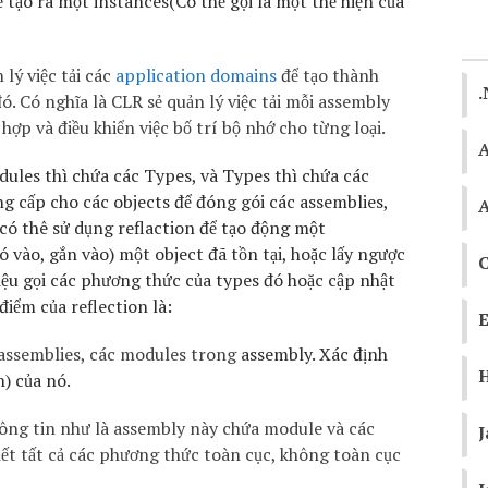
ể tạo ra một instances(Có thể gọi là một thể hiện của
 lý việc tải các
application domains
để tạo thành
. Có nghĩa là CLR sẻ quản lý việc tải mỗi assembly
ợp và điều khiển việc bố trí bộ nhớ cho từng loại.
ules thì chứa các Types, và Types thì chứa các
ng cấp cho các objects để đóng gói các assemblies,
A
có thê sử dụng reflaction để tạo động một
ó vào, gắn vào) một object đã tồn tại, hoặc lấy ngược
C
riệu gọi các phương thức của types đó hoặc cập nhật
điểm của reflection là:
E
 assemblies, các modules trong
assembly. Xác định
H
n) của nó.
ông tin như là assembly này chứa module và các
J
hết tất cả các phương thức toàn cục, không toàn cục