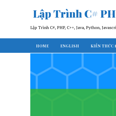
Lập Trình C# PH
Lập Trình C#, PHP, C++, Java, Python, Javasc
HOME
ENGLISH
KIẾN THỨC 