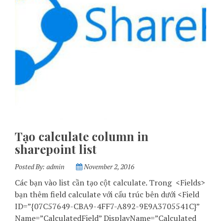
Tạo calculate column in
sharepoint list
Posted By:
admin
November 2, 2016
Các bạn vào list cần tạo cột calculate. Trong <Fields>
bạn thêm field calculate với cấu trúc bên dưới <Field
ID=”{07C57649-CBA9-4FF7-A892-9E9A3705541C}”
Name=”CalculatedField” DisplayName=”Calculated