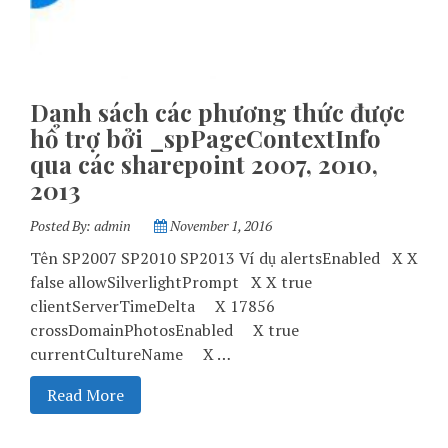
Danh sách các phương thức được
hổ trợ bởi _spPageContextInfo
qua các sharepoint 2007, 2010,
2013
Posted By:
admin
November 1, 2016
Tên SP2007 SP2010 SP2013 Ví dụ alertsEnabled X X
false allowSilverlightPrompt X X true
clientServerTimeDelta X 17856
crossDomainPhotosEnabled X true
currentCultureName X …
Read More